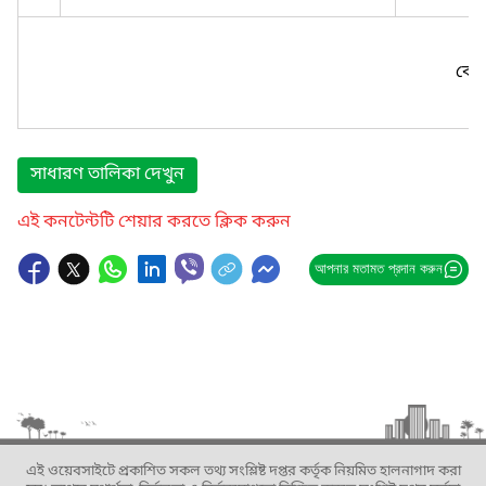
কোন
সাধারণ তালিকা দেখুন
এই কনটেন্টটি শেয়ার করতে ক্লিক করুন
আপনার মতামত প্রদান করুন
এই ওয়েবসাইটে প্রকাশিত সকল তথ্য সংশ্লিষ্ট দপ্তর কর্তৃক নিয়মিত হালনাগাদ করা