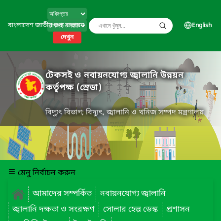
বাংলাদেশ জাতীয় তথ্য বাতায়ন
English
দেখুন
টেকসই ও নবায়নযোগ্য জ্বালানি উন্নয়ন
কর্তৃপক্ষ (স্রেডা)
বিদ্যুৎ বিভাগ; বিদ্যুৎ, জ্বালানি ও খনিজ সম্পদ মন্ত্রণালয়
মেনু নির্বাচন করুন
আমাদের সম্পর্কিত
নবায়নযোগ্য জ্বালানি
জ্বালানি দক্ষতা ও সংরক্ষণ
সোলার হেল্প ডেস্ক
প্রশাসন