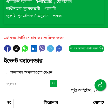
এসডিজি ট্র্যাকার
ই-লাইব্রেরি
যোগাযোগ
স্বাধীনতার সূবর্ণজয়ন্তী
গ্যালারি
জুলাই 'পুনর্জাগরণ' অনুষ্ঠান
প্রকল্প
এই কনটেন্টটি শেয়ার করতে ক্লিক করুন
আপনার মতামত প্রদান করুন
ইভেন্ট ক্যালেন্ডার
এডভান্সড অপশনগুলো দেখান
পৃষ্ঠা আইটেম
নং
শিরোনাম
যোগাযো