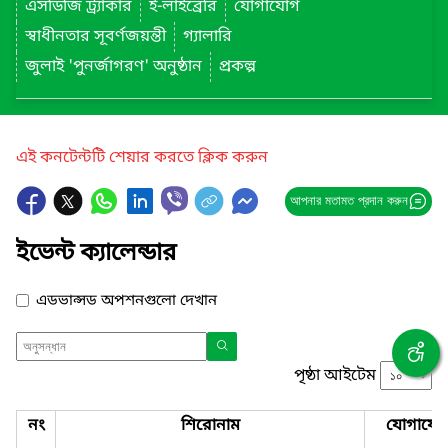
এসডিজি ট্র্যাকার
ই-লাইব্রেরি
যোগাযোগ
স্বাধীনতার সূবর্ণজয়ন্তী
গ্যালারি
জুলাই 'পুনর্জাগরণ' অনুষ্ঠান
প্রকল্প
এই কনটেন্টটি শেয়ার করতে ক্লিক করুন
আপনার মতামত প্রদান করুন
ইভেন্ট ক্যালেন্ডার
এডভান্সড অপশনগুলো দেখান
পৃষ্ঠা আইটেম
নং
শিরোনাম
যোগাযো