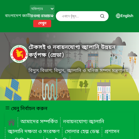
বাংলাদেশ জাতীয় তথ্য বাতায়ন
English
দেখুন
টেকসই ও নবায়নযোগ্য জ্বালানি উন্নয়ন
কর্তৃপক্ষ (স্রেডা)
বিদ্যুৎ বিভাগ; বিদ্যুৎ, জ্বালানি ও খনিজ সম্পদ মন্ত্রণালয়
মেনু নির্বাচন করুন
আমাদের সম্পর্কিত
নবায়নযোগ্য জ্বালানি
জ্বালানি দক্ষতা ও সংরক্ষণ
সোলার হেল্প ডেস্ক
প্রশাসন