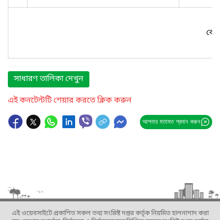
কোন
সাধারণ তালিকা দেখুন
এই কনটেন্টটি শেয়ার করতে ক্লিক করুন
আপনার মতামত প্রদান করুন
এই ওয়েবসাইটে প্রকাশিত সকল তথ্য সংশ্লিষ্ট দপ্তর কর্তৃক নিয়মিত হালনাগাদ করা