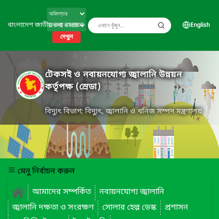
বাংলাদেশ জাতীয় তথ্য বাতায়ন
English
দেখুন
টেকসই ও নবায়নযোগ্য জ্বালানি উন্নয়ন
কর্তৃপক্ষ (স্রেডা)
বিদ্যুৎ বিভাগ; বিদ্যুৎ, জ্বালানি ও খনিজ সম্পদ মন্ত্রণালয়
মেনু নির্বাচন করুন
আমাদের সম্পর্কিত
নবায়নযোগ্য জ্বালানি
জ্বালানি দক্ষতা ও সংরক্ষণ
সোলার হেল্প ডেস্ক
প্রশাসন