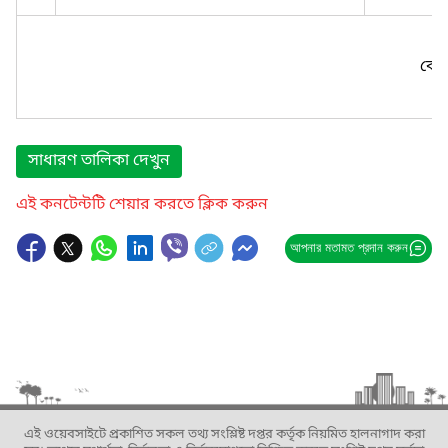
কোন
সাধারণ তালিকা দেখুন
এই কনটেন্টটি শেয়ার করতে ক্লিক করুন
আপনার মতামত প্রদান করুন
এই ওয়েবসাইটে প্রকাশিত সকল তথ্য সংশ্লিষ্ট দপ্তর কর্তৃক নিয়মিত হালনাগাদ করা