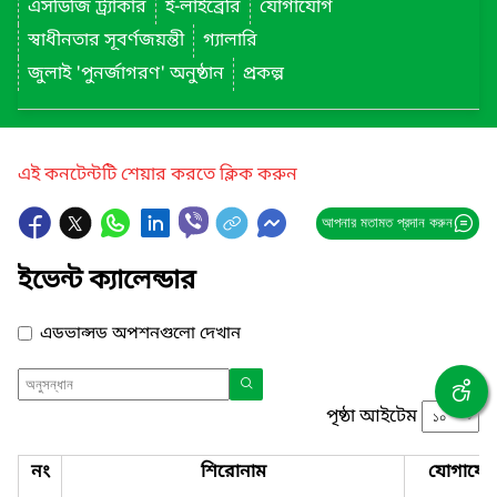
এসডিজি ট্র্যাকার
ই-লাইব্রেরি
যোগাযোগ
স্বাধীনতার সূবর্ণজয়ন্তী
গ্যালারি
জুলাই 'পুনর্জাগরণ' অনুষ্ঠান
প্রকল্প
এই কনটেন্টটি শেয়ার করতে ক্লিক করুন
আপনার মতামত প্রদান করুন
ইভেন্ট ক্যালেন্ডার
এডভান্সড অপশনগুলো দেখান
পৃষ্ঠা আইটেম
নং
শিরোনাম
যোগাযো