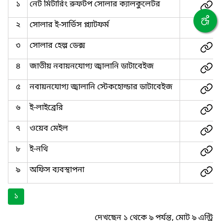
১
নেট মিটারিং রুফটপ সোলার ক্যালকুলেটর
২
সোলার ই-সার্ভিস প্ল্যাটফর্ম
৩
সোলার হেল্প ডেক্স
৪
জাতীয় নবায়নযোগ্য জ্বালানি ডাটাবেইজ
৫
নবায়নযোগ্য জ্বালানি স্টেকহোল্ডার ডাটাবেইজ
৬
ই-লাইব্রেরি
৭
ওয়েব মেইল
৮
ই-নথি
৯
অফিস ব্যবস্থাপনা
১
দেখছেন ১ থেকে ৯ পর্যন্ত, মোট ৯ এন্ট্রি