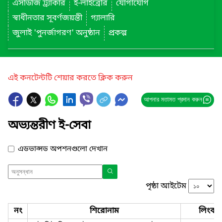
এসডিজি ট্র্যাকার
ই-লাইব্রেরি
যোগাযোগ
স্বাধীনতার সূবর্ণজয়ন্তী
গ্যালারি
জুলাই 'পুনর্জাগরণ' অনুষ্ঠান
প্রকল্প
এই কনটেন্টটি শেয়ার করতে ক্লিক করুন
আপনার মতামত প্রদান করুন
অভ্যন্তরীণ ই-সেবা
এডভান্সড অপশনগুলো দেখান
পৃষ্ঠা আইটেম
নং
শিরোনাম
লিংক