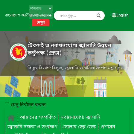
বাংলাদেশ জাতীয় তথ্য বাতায়ন
English
দেখুন
টেকসই ও নবায়নযোগ্য জ্বালানি উন্নয়ন
কর্তৃপক্ষ (স্রেডা)
বিদ্যুৎ বিভাগ; বিদ্যুৎ, জ্বালানি ও খনিজ সম্পদ মন্ত্রণালয়
মেনু নির্বাচন করুন
আমাদের সম্পর্কিত
নবায়নযোগ্য জ্বালানি
জ্বালানি দক্ষতা ও সংরক্ষণ
সোলার হেল্প ডেস্ক
প্রশাসন