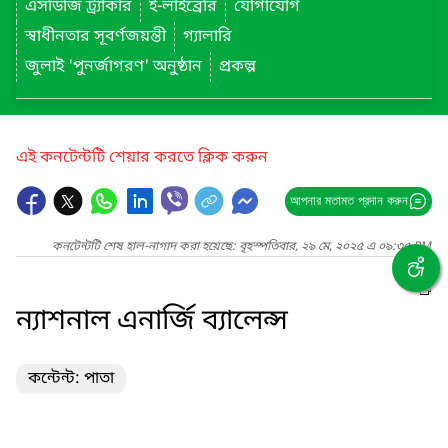
এসডিজি ট্র্যাকার
ই-লাইব্রেরি
যোগাযোগ
স্বাধীনতার সূবর্ণজয়ন্তী
গ্যালারি
জুলাই 'পুনর্জাগরণ' অনুষ্ঠান
প্রকল্প
এই কনটেন্টটি শেয়ার করতে ক্লিক করুন
আপনার মতামত প্রদান করুন
কনটেন্টটি শেষ হাল-নাগাদ করা হয়েছে: বৃহস্পতিবার, ২৯ মে, ২০২৫ এ ০৯:৩৫ PM
ন্যাশনাল এনার্জি ব্যালেন্স
কন্টেন্ট: পাতা