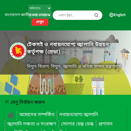
বাংলাদেশ জাতীয় তথ্য বাতায়ন
English
দেখুন
টেকসই ও নবায়নযোগ্য জ্বালানি উন্নয়ন
কর্তৃপক্ষ (স্রেডা)
বিদ্যুৎ বিভাগ; বিদ্যুৎ, জ্বালানি ও খনিজ সম্পদ মন্ত্রণালয়
মেনু নির্বাচন করুন
আমাদের সম্পর্কিত
নবায়নযোগ্য জ্বালানি
জ্বালানি দক্ষতা ও সংরক্ষণ
সোলার হেল্প ডেস্ক
প্রশাসন