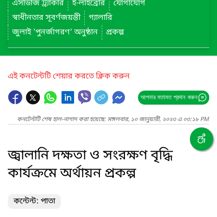
এসডিজি ট্র্যাকার
ই-লাইব্রেরি
যোগাযোগ
স্বাধীনতার সূবর্ণজয়ন্তী
গ্যালারি
জুলাই 'পুনর্জাগরণ' অনুষ্ঠান
প্রকল্প
এই কনটেন্টটি শেয়ার করতে ক্লিক করুন
আপনার মতামত প্রদান করুন
কনটেন্টটি শেষ হাল-নাগাদ করা হয়েছে: মঙ্গলবার, ১০ জানুয়ারী, ২০২৩ এ ০৩:১৮ PM
জ্বালানি দক্ষতা ও সংরক্ষণ বৃদ্ধি
কার্যক্রমে অর্থায়ন প্রকল্প
কন্টেন্ট: পাতা