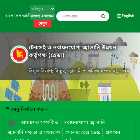
বাংলাদেশ জাতীয় তথ্য বাতায়ন
English
দেখুন
টেকসই ও নবায়নযোগ্য জ্বালানি উন্নয়ন
কর্তৃপক্ষ (স্রেডা)
বিদ্যুৎ বিভাগ; বিদ্যুৎ, জ্বালানি ও খনিজ সম্পদ মন্ত্রণালয়
মেনু নির্বাচন করুন
আমাদের সম্পর্কিত
নবায়নযোগ্য জ্বালানি
জ্বালানি দক্ষতা ও সংরক্ষণ
সোলার হেল্প ডেস্ক
প্রশাসন