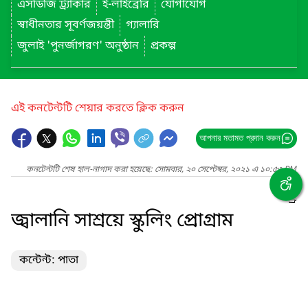
এসডিজি ট্র্যাকার
ই-লাইব্রেরি
যোগাযোগ
স্বাধীনতার সূবর্ণজয়ন্তী
গ্যালারি
জুলাই 'পুনর্জাগরণ' অনুষ্ঠান
প্রকল্প
এই কনটেন্টটি শেয়ার করতে ক্লিক করুন
আপনার মতামত প্রদান করুন
কনটেন্টটি শেষ হাল-নাগাদ করা হয়েছে: সোমবার, ২০ সেপ্টেম্বর, ২০২১ এ ১০:৫৩ PM
জ্বালানি সাশ্রয়ে স্কুলিং প্রোগ্রাম
কন্টেন্ট: পাতা