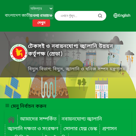
বাংলাদেশ জাতীয় তথ্য বাতায়ন
English
দেখুন
টেকসই ও নবায়নযোগ্য জ্বালানি উন্নয়ন
কর্তৃপক্ষ (স্রেডা)
বিদ্যুৎ বিভাগ; বিদ্যুৎ, জ্বালানি ও খনিজ সম্পদ মন্ত্রণালয়
মেনু নির্বাচন করুন
আমাদের সম্পর্কিত
নবায়নযোগ্য জ্বালানি
জ্বালানি দক্ষতা ও সংরক্ষণ
সোলার হেল্প ডেস্ক
প্রশাসন