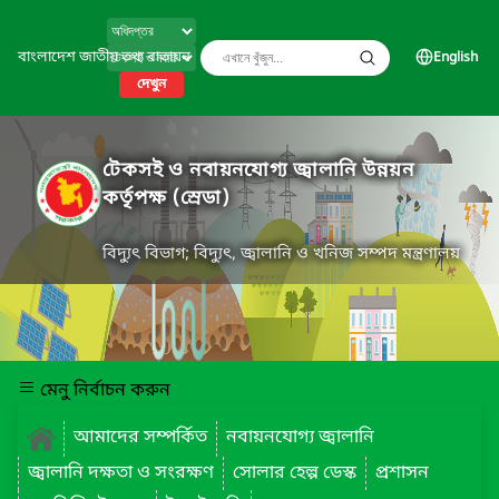
বাংলাদেশ জাতীয় তথ্য বাতায়ন
English
দেখুন
টেকসই ও নবায়নযোগ্য জ্বালানি উন্নয়ন
কর্তৃপক্ষ (স্রেডা)
বিদ্যুৎ বিভাগ; বিদ্যুৎ, জ্বালানি ও খনিজ সম্পদ মন্ত্রণালয়
মেনু নির্বাচন করুন
আমাদের সম্পর্কিত
নবায়নযোগ্য জ্বালানি
জ্বালানি দক্ষতা ও সংরক্ষণ
সোলার হেল্প ডেস্ক
প্রশাসন