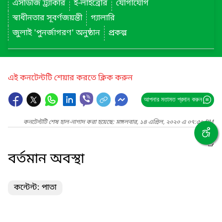
এসডিজি ট্র্যাকার
ই-লাইব্রেরি
যোগাযোগ
স্বাধীনতার সূবর্ণজয়ন্তী
গ্যালারি
জুলাই 'পুনর্জাগরণ' অনুষ্ঠান
প্রকল্প
এই কনটেন্টটি শেয়ার করতে ক্লিক করুন
আপনার মতামত প্রদান করুন
কনটেন্টটি শেষ হাল-নাগাদ করা হয়েছে: মঙ্গলবার, ১৪ এপ্রিল, ২০২০ এ ০৭:৫০ PM
বর্তমান অবস্থা
কন্টেন্ট: পাতা