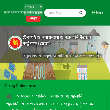
বাংলাদেশ জাতীয় তথ্য বাতায়ন
English
দেখুন
টেকসই ও নবায়নযোগ্য জ্বালানি উন্নয়ন
কর্তৃপক্ষ (স্রেডা)
বিদ্যুৎ বিভাগ; বিদ্যুৎ, জ্বালানি ও খনিজ সম্পদ মন্ত্রণালয়
মেনু নির্বাচন করুন
আমাদের সম্পর্কিত
নবায়নযোগ্য জ্বালানি
জ্বালানি দক্ষতা ও সংরক্ষণ
সোলার হেল্প ডেস্ক
প্রশাসন