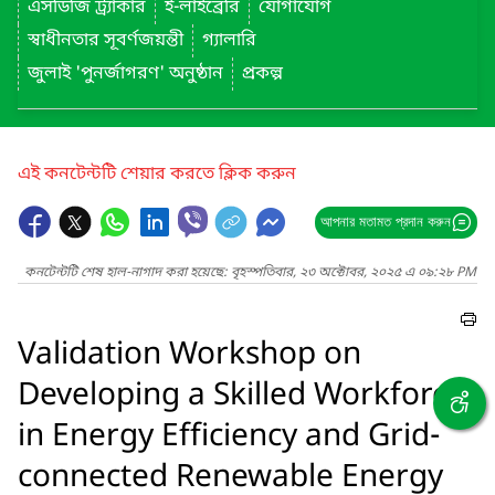
এসডিজি ট্র্যাকার
ই-লাইব্রেরি
যোগাযোগ
স্বাধীনতার সূবর্ণজয়ন্তী
গ্যালারি
জুলাই 'পুনর্জাগরণ' অনুষ্ঠান
প্রকল্প
এই কনটেন্টটি শেয়ার করতে ক্লিক করুন
আপনার মতামত প্রদান করুন
কনটেন্টটি শেষ হাল-নাগাদ করা হয়েছে: বৃহস্পতিবার, ২৩ অক্টোবর, ২০২৫ এ ০৯:২৮ PM
Validation Workshop on
Developing a Skilled Workforce
in Energy Efficiency and Grid-
connected Renewable Energy