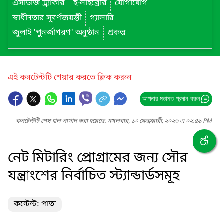
এসডিজি ট্র্যাকার
ই-লাইব্রেরি
যোগাযোগ
স্বাধীনতার সূবর্ণজয়ন্তী
গ্যালারি
জুলাই 'পুনর্জাগরণ' অনুষ্ঠান
প্রকল্প
এই কনটেন্টটি শেয়ার করতে ক্লিক করুন
আপনার মতামত প্রদান করুন
কনটেন্টটি শেষ হাল-নাগাদ করা হয়েছে: মঙ্গলবার, ১০ ফেব্রুয়ারী, ২০২৬ এ ০২:৫৯ PM
নেট মিটারিং প্রোগ্রামের জন্য সৌর
যন্ত্রাংশের নির্বাচিত স্ট্যান্ডার্ডসমূহ
কন্টেন্ট: পাতা