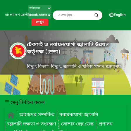
বাংলাদেশ জাতীয় তথ্য বাতায়ন
English
দেখুন
টেকসই ও নবায়নযোগ্য জ্বালানি উন্নয়ন
কর্তৃপক্ষ (স্রেডা)
বিদ্যুৎ বিভাগ; বিদ্যুৎ, জ্বালানি ও খনিজ সম্পদ মন্ত্রণালয়
মেনু নির্বাচন করুন
আমাদের সম্পর্কিত
নবায়নযোগ্য জ্বালানি
জ্বালানি দক্ষতা ও সংরক্ষণ
সোলার হেল্প ডেস্ক
প্রশাসন