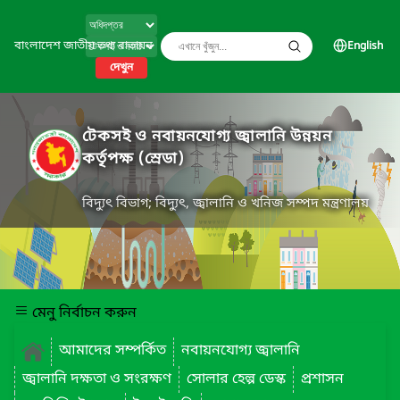
বাংলাদেশ জাতীয় তথ্য বাতায়ন
English
দেখুন
টেকসই ও নবায়নযোগ্য জ্বালানি উন্নয়ন
কর্তৃপক্ষ (স্রেডা)
বিদ্যুৎ বিভাগ; বিদ্যুৎ, জ্বালানি ও খনিজ সম্পদ মন্ত্রণালয়
মেনু নির্বাচন করুন
আমাদের সম্পর্কিত
নবায়নযোগ্য জ্বালানি
জ্বালানি দক্ষতা ও সংরক্ষণ
সোলার হেল্প ডেস্ক
প্রশাসন